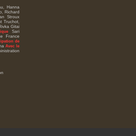
u, Hanna
o, Richard
ian Stroux
t Truchot,
ivka Gitai
Sari
tique
e France
cipation de
ema
Avec le
nistration
on