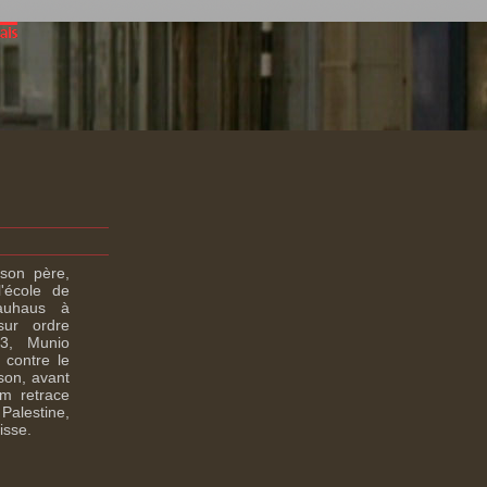
 son père,
'école de
Bauhaus à
sur ordre
3, Munio
 contre le
son, avant
lm retrace
Palestine,
isse.