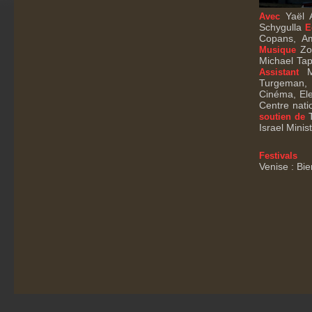
Yaël A
Avec
Schygulla
E
Copans, A
Zoe
Musique
Michael Tap
Ma
Assistant
Turgeman,
Cinéma, El
Centre nati
T
soutien de
Israel Minis
Festivals
Venise : Bi