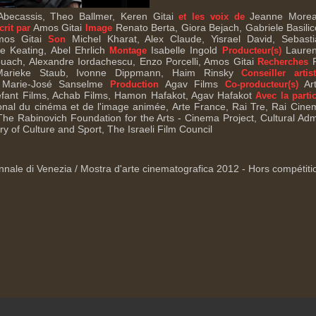
becassis, Theo Ballmer, Keren Gitai
Jeanne Morea
et les voix de
Amos Gitai
Renato Berta, Giora Bejach, Gabriele Basilic
crit par
Image
mos Gitai
Michel Kharat, Alex Claude, Yisrael David, Sebast
Son
 Keating, Abel Ehrlich
Isabelle Ingold
Lauren
Montage
Producteur(s)
uach, Alexandre Iordachescu, Enzo Porcelli, Amos Gitai
R
Recherches
rieke Staub, Ivonne Dippmann, Haim Rinsky
Conseiller artis
 Marie-José Sanselme
Agav Films
Art
Production
Co-producteur(s)
efant Films, Achab Films, Hamon Hafakot, Agav Hafakot
Avec la parti
onal du cinéma et de l'image animée, Arte France, Rai Tre, Rai Cin
he Rabinovich Foundation for the Arts - Cinema Project, Cultural Admi
try of Culture and Sport, The Israeli Film Council
ennale di Venezia / Mostra d'arte cinematografica 2012 - Hors compétiti