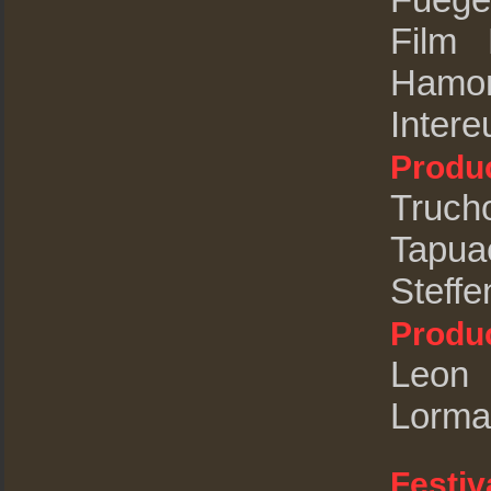
Film 
Hamo
Inte
Produc
Tru
Tapua
Steff
Produc
Leon 
Lorma
Festiv