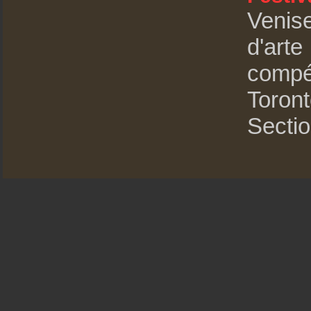
Venis
d'art
compét
Toront
Sectio