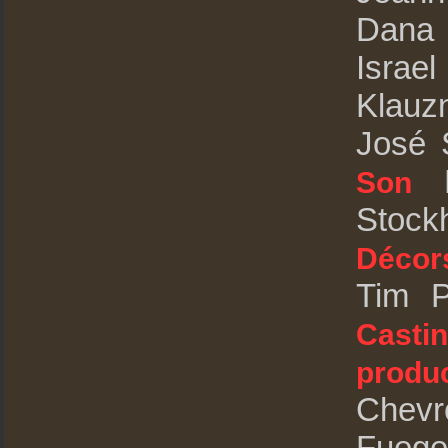
Dana 
Israe
Klau
José
M
Son
Stoc
Décor
Tim 
Casti
produ
Chevr
Fueg